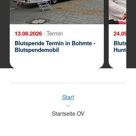
13.08.2026
· Termin
24.09.2
Blutspende Termin in Bohmte -
Blutspen
Blutspendemobil
Huntebu
Start
Startseite OV