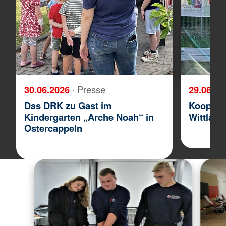
30.06.2026
· Presse
29.06.2
Das DRK zu Gast im
Koopera
Kindergarten „Arche Noah“ in
Wittlage
Ostercappeln