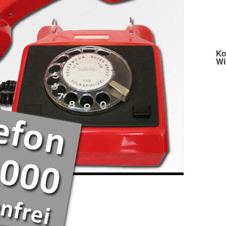
Ko
Wi