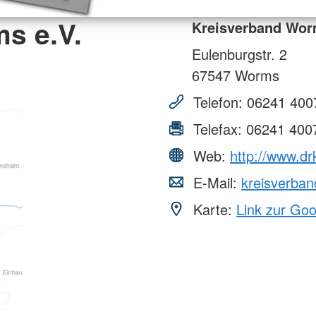
s e.V.
Kreisverband Wor
Eulenburgstr. 2
67547
Worms
Telefon:
06241 400
Telefax:
06241 400
Web:
http://www.d
E-Mail:
kreisverba
Karte:
Link zur Go