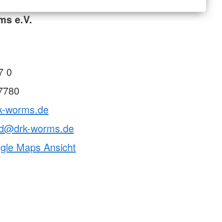
ms e.V.
7 0
7780
rk-worms.de
nd@drk-worms.de
ogle Maps Ansicht