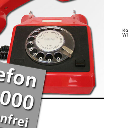
Ko
Wi