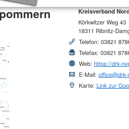
orpommern
Kreisverband Nor
Körkwitzer Weg 43
18311
Ribnitz-Dam
Telefon:
03821 878
Telefax:
03821 878
Web:
https://drk-nv
E-Mail:
office@drk-
Karte:
Link zur Go