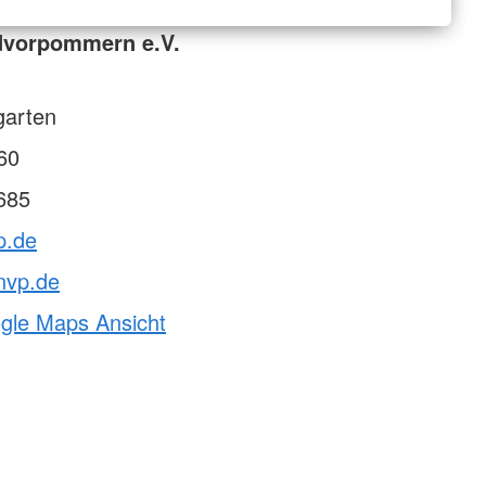
dvorpommern e.V.
garten
60
685
p.de
nvp.de
ogle Maps Ansicht