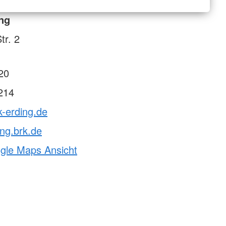
ng
tr. 2
20
214
k-erding.de
ng.brk.de
ogle Maps Ansicht