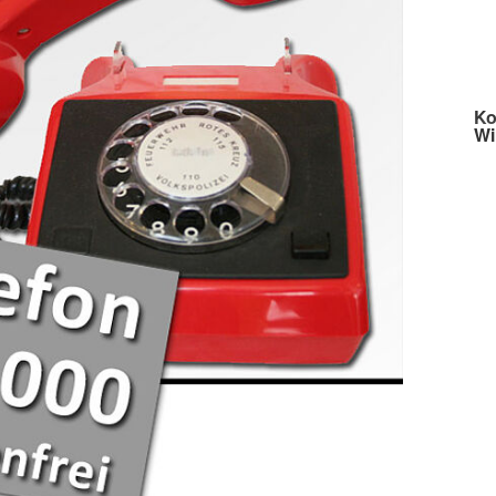
Ko
Wi